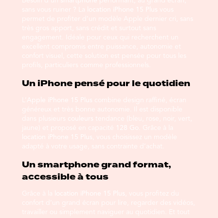
Besoin d’un
smartphone
performant, au grand écran,
sans vous ruiner ? La
location iPhone 15 Plus
vous
permet de profiter d’un modèle Apple dernier cri, sans
très gros apport, sans crédit et surtout sans
engagement. Idéale pour ceux qui recherchent un
excellent compromis entre puissance, autonomie et
confort visuel, cette solution est pensée pour tous les
profils, particuliers comme professionnels.
Un iPhone pensé pour le quotidien
L’
Apple iPhone 15 Plus
combine design raffiné, écran
généreux et très bonne autonomie. Il est disponible
dans plusieurs
couleurs
tendance (bleu, rose, noir, vert,
jaune) et proposé en capacité
128 Go
. Grâce à la
location iPhone 15 Plus
, vous choisissez un modèle
adapté à votre usage, sans contrainte d’achat.
Un smartphone grand format,
accessible à tous
Grâce à la
location iPhone 15 Plus
, vous profitez du
confort d’un grand écran pour lire, regarder des vidéos,
travailler ou simplement naviguer au quotidien. Et tout