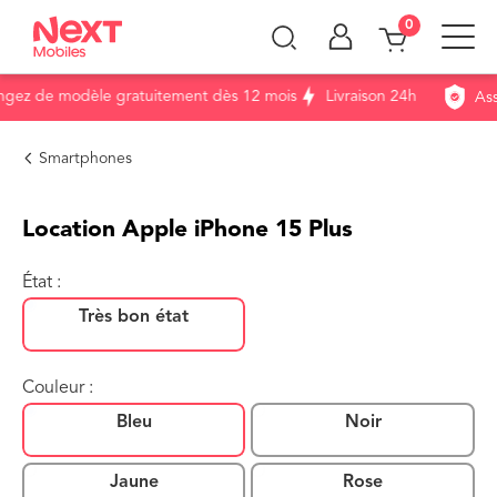
0
z de modèle gratuitement dès 12 mois
Livraison 24h
Assur
Smartphones
Location Apple iPhone 15 Plus
État :
Très bon état
Couleur :
Bleu
Noir
Jaune
Rose