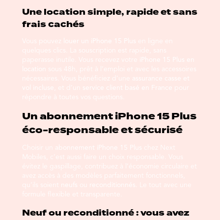
Une location simple, rapide et sans
frais cachés
Vous pouvez
louer un iPhone 15 Plus
en ligne en
quelques clics. La souscription est rapide, sans
paperasse inutile. Vous recevez votre
iPhone 15 Plus en
location
sous 48h, prêt à l’emploi et avec les accessoires
nécessaires. Vous bénéficiez d’une
assurance casse et
vol incluse
, et d’un
service client basé en France
pour
répondre à toutes vos questions.
Un abonnement iPhone 15 Plus
éco-responsable et sécurisé
Choisir un
abonnement iPhone 15 Plus
chez Next
Mobiles, c’est aussi faire un choix responsable. Vous
évitez le gaspillage, contribuez à l’économie circulaire et
avez accès à des modèles parfaitement fonctionnels,
qu’ils soient
neufs
ou
reconditionnés
. Le tout avec une
formule flexible et transparente.
Neuf ou reconditionné : vous avez