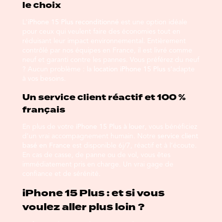
le choix
L'
iPhone 15 Plus reconditionné
est une option idéale
pour ceux qui veulent faire des économies tout en
réduisant leur impact environnemental. Entièrement
contrôlé par nos équipes en France, il est livré comme
neuf et garanti contre les pannes. Vous préférez du neuf
? Aucun problème : la
location iPhone 15 Plus
s’adapte
à vos besoins.
Un service client réactif et 100 %
français
En plus de votre
iPhone 15 Plus à louer
, vous bénéficiez
d’un vrai accompagnement humain. Notre
service client
basé en France
est disponible 6j/7, réactif et à l’écoute.
En cas de casse, de panne ou de vol, vous êtes
immédiatement pris en charge. Un vrai gage de
confiance et de sérénité.
iPhone 15 Plus : et si vous
voulez aller plus loin ?