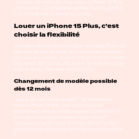
cela avec une mensualité fixe. Louer un iPhone 15 Plus,
c’est accéder à un
téléphone portable
haut de gamme
à un tarif
pas cher
et sans prise de tête.
Louer un iPhone 15 Plus, c’est
choisir la flexibilité
Avec Next Mobiles, vous êtes libre. Le
leasing iPhone 15
Plus
vous permet de garder le modèle aussi longtemps
que vous le souhaitez, ou de le changer pour un modèle
plus récent dès 12 mois. Plus besoin de revendre ou de
subir la décote. Vous êtes toujours à jour.
Changement de modèle possible
dès 12 mois
Fatigué de votre ancien modèle ? En choisissant la
location iPhone 15 Plus
, vous pouvez basculer
gratuitement vers un modèle supérieur au bout de 12
mois, sans frais supplémentaires. Vous hésitez ?
Pourquoi ne pas découvrir la
location iPhone 16 Plus
,
pour bénéficier des toutes dernières innovations Apple
?