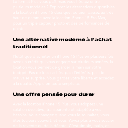
Le format Plus vous plaît mais vous hésitez entre
plusieurs modèles ? Explorez les alternatives disponibles
à la
location iPhone 15
classique, ou bien passez au très
haut de gamme avec la
location iPhone 15 Pro Max
,
pour un triple capteur photo et des performances de
pointe.
Une alternative moderne à l’achat
traditionnel
Plutôt que d’
acheter un iPhone 15 Plus en plusieurs fois
avec un crédit qui vous engage sur plusieurs années, la
location vous permet de garder la main sur votre
budget. Pas de frais cachés, pas d’intérêts, pas de
mauvaise surprise. Vous gardez votre liberté et accédez
à la qualité Apple en toute simplicité.
Une offre pensée pour durer
Avec la
location iPhone 15 Plus
, vous adoptez une
solution évolutive, transparente et adaptée à vos
besoins. Vous changez quand vous le souhaitez, vous
êtes toujours couvert, et vous n’avez plus à vous soucier
de la revente ou de la décote. C’est simple, malin, et