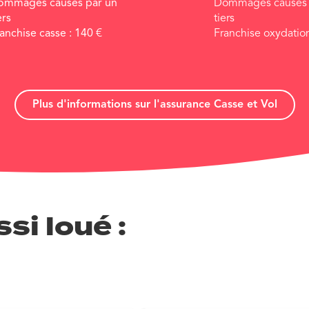
ommages causés par un
Dommages causés 
ers
tiers
anchise casse :
140
€
Franchise oxydatio
Plus d'informations sur l'assurance Casse et Vol
si loué :