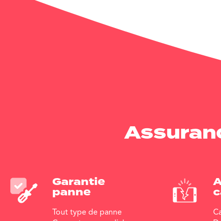
Assuranc
Garantie
A
panne
c
Tout type de panne
Ca