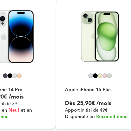
one 14 Pro
Apple iPhone 15 Plus
90
€
/mois
Dès
25
,
90
€
/mois
ial de 39€
e en
Neuf
et en
Apport initial de 49€
onné
Disponible en
Reconditionné