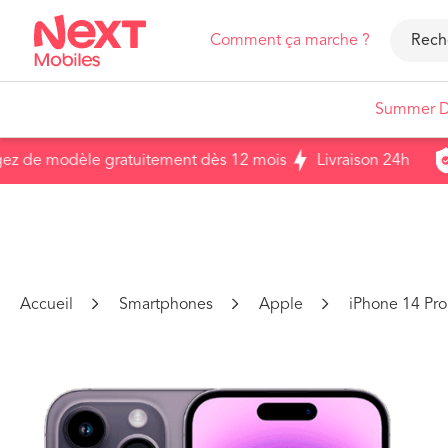
Comment ça marche ?
Summer D
e modèle gratuitement dès 12 mois
Livraison 24h
A
Smartphones
iPhone
Samsung
Revendre un ancien appareil
Accueil
Smartphones
Apple
iPhone 14 Pr
Voir tous nos smartphones