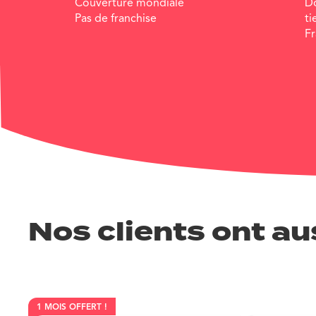
Couverture mondiale
D
Pas de franchise
ti
Fr
Nos clients ont aus
1 MOIS OFFERT !