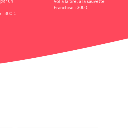
par un
Vol à la tire, à la sauvette
Franchise :
300
€
n :
300
€