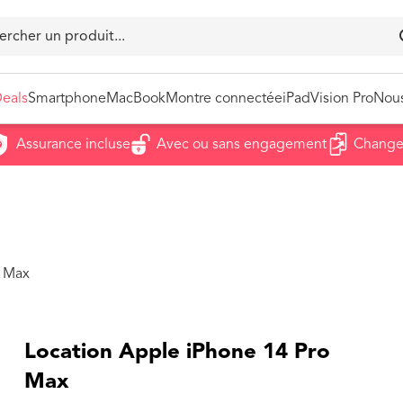
eals
Smartphone
MacBook
Montre connectée
iPad
Vision Pro
Nous
ssurance incluse
Avec ou sans engagement
Changez de
Nos meilleures ventes
Déjà 
iPhone 16 Pro Max
Chan
iPhone 14
Sousc
iPhone 17
Parra
o Max
Location Apple iPhone 14 Pro
Max