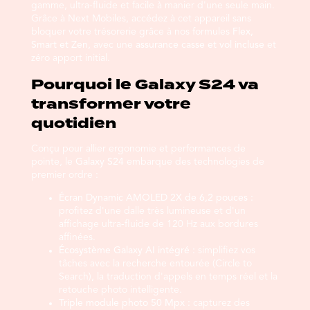
gamme, ultra-fluide et facile à manier d'une seule main.
Grâce à Next Mobiles, accédez à cet appareil sans
bloquer votre trésorerie grâce à nos formules
Flex,
Smart et Zen
, avec une
assurance casse et vol incluse
et
zéro apport initial.
Pourquoi le Galaxy S24 va
transformer votre
quotidien
Conçu pour allier ergonomie et performances de
pointe, le
Galaxy S24
embarque des technologies de
premier ordre :
Écran Dynamic AMOLED 2X de 6,2 pouces :
profitez d'une dalle très lumineuse et d'un
affichage ultra-fluide de 120 Hz aux bordures
affinées.
Écosystème Galaxy AI intégré :
simplifiez vos
tâches avec la recherche entourée (Circle to
Search), la traduction d'appels en temps réel et la
retouche photo intelligente.
Triple module photo 50 Mpx :
capturez des