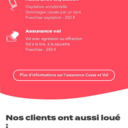
Oxydation accidentelle
Dommages causés par un tiers
Franchise oxydation :
250
€
Assurance vol
Vol avec agression ou effraction
Vol à la tire, à la sauvette
Franchise :
250
€
Plus d'informations sur l'assurance Casse et Vol
Nos clients ont aussi loué
: