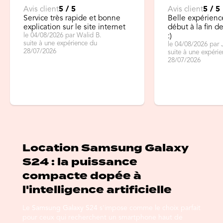
Avis client
5 / 5
Avis client
5 / 5
Service très rapide et bonne
Belle expérienc
explication sur le site internet
début à la fin 
le 04/08/2026 par Walid B.
:)
suite à une expérience du
le 04/08/2026 par 
28/07/2026
suite à une expéri
28/07/2026
Location Samsung Galaxy
S24 : la puissance
compacte dopée à
l'intelligence artificielle
Le
Samsung Galaxy S24
s'impose comme le choix parfait
pour ceux qui recherchent un smartphone haut de