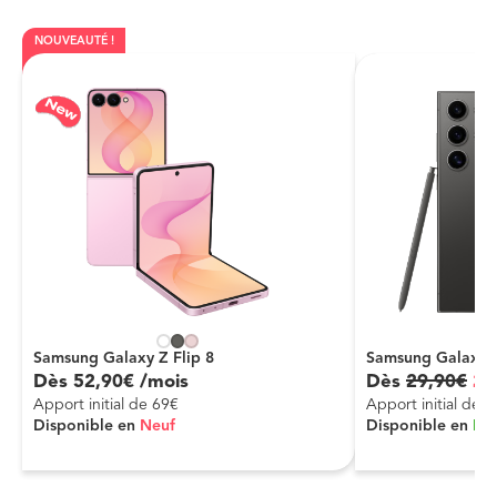
NOUVEAUTÉ !
Samsung Galaxy Z Flip 8
Samsung Galaxy S
Dès
52
,
90
€
/mois
Dès
29
,
90
€
24
Apport initial de 69€
Apport initial de 
Disponible en
Neuf
Disponible en
Re