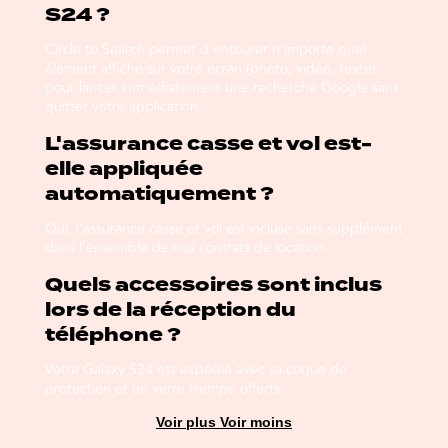
S24 ?
Circle to Search permet d'entourer n'importe quel
élément affiché sur votre écran (photo, vidéo, texte)
pour lancer immédiatement une recherche Google sans
quitter votre application.
L'assurance casse et vol est-
elle appliquée
automatiquement ?
Oui, l'assurance casse et vol est incluse sans supplément
dans l'ensemble de nos contrats de location.
Quels accessoires sont inclus
lors de la réception du
téléphone ?
Votre Galaxy S24 est expédié avec sa coque de
protection et un verre trempé offerts.
Voir plus
Voir moins