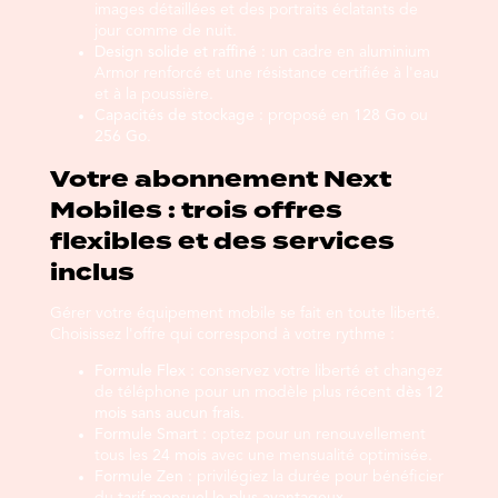
images détaillées et des portraits éclatants de
jour comme de nuit.
Design solide et raffiné :
un cadre en aluminium
Armor renforcé et une résistance certifiée à l'eau
et à la poussière.
Capacités de stockage :
proposé en
128 Go
ou
256 Go
.
Votre abonnement Next
Mobiles : trois offres
flexibles et des services
inclus
Gérer votre équipement mobile se fait en toute liberté.
Choisissez l'offre qui correspond à votre rythme :
Formule Flex :
conservez votre liberté et changez
de téléphone pour un modèle plus récent
dès 12
mois sans aucun frais
.
Formule Smart :
optez pour un renouvellement
tous les
24 mois
avec une mensualité optimisée.
Formule Zen :
privilégiez la durée pour bénéficier