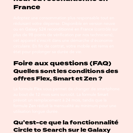
France
Adoptez une consommation plus responsable tout en
réduisant votre dépense. Disponible en version neuve
ou en
Galaxy S24 reconditionné en France
(contrôlé sur
plus de 98 points de vérification par nos techniciens),
cet appareil s'inscrit dans une démarche d'économie
circulaire. En fin de contrat, votre mobile est remis en
état pour prolonger sa durée de vie.
Foire aux questions (FAQ)
Quelles sont les conditions des
offres Flex, Smart et Zen ?
La formule
Flex
vous permet de changer de smartphone
au bout de 12 mois sans surcoût. La formule
Smart
prévoit un remplacement à 24 mois, tandis que la
formule
Zen
réduit la mensualité au minimum pour une
utilisation longue durée.
Qu'est-ce que la fonctionnalité
Circle to Search sur le Galaxy