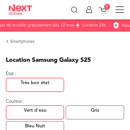
0
 de modèle gratuitement dès 12 mois
Livraison 24h
Assuran
Smartphones
Location Samsung Galaxy S25
État :
Très bon état
Couleur :
Vert d'eau
Gris
Bleu Nuit