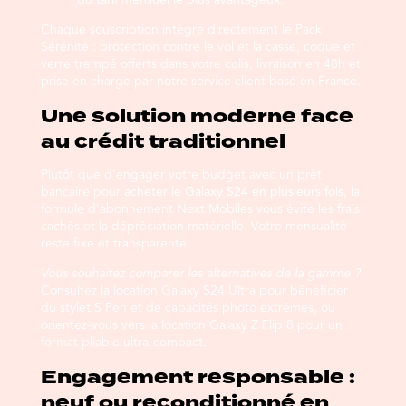
du
tarif mensuel le plus avantageux
.
Chaque souscription intègre directement le Pack
Sérénité : protection contre le vol et la casse, coque et
verre trempé offerts dans votre colis, livraison en 48h et
prise en charge par notre service client basé en France.
Une solution moderne face
au crédit traditionnel
Plutôt que d'engager votre budget avec un prêt
bancaire pour
acheter le Galaxy S24 en plusieurs fois
, la
formule d'abonnement Next Mobiles vous évite les frais
cachés et la dépréciation matérielle. Votre mensualité
reste fixe et transparente.
Vous souhaitez comparer les alternatives de la gamme ?
Consultez la
location Galaxy S24 Ultra
pour bénéficier
du stylet S Pen et de capacités photo extrêmes, ou
orientez-vous vers la
location Galaxy Z Flip 8
pour un
format pliable ultra-compact.
Engagement responsable :
neuf ou reconditionné en