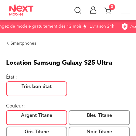
0
ez de modèle gratuitement dès 12 mois
Livraison 24h
Assu
Smartphones
Location Samsung Galaxy S25 Ultra
État :
Très bon état
Couleur :
Argent Titane
Bleu Titane
Gris Titane
Noir Titane