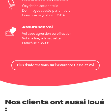
Oxydation accidentelle
Dommages causés par un tiers
Franchise oxydation :
350
€
Assurance vol
Vol avec agression ou effraction
Vol à la tire, à la sauvette
Franchise :
350
€
Plus d'informations sur l'assurance Casse et Vol
Nos clients ont aussi loué
: