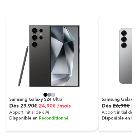
Samsung Galaxy S24 Ultra
Samsung Galaxy 
Dès
29
,
90
€
24
,
90
€
/mois
Dès
26
,
90
€
23
Apport initial de 69€
Apport initial de 
Disponible en
Reconditionné
Disponible en
Re