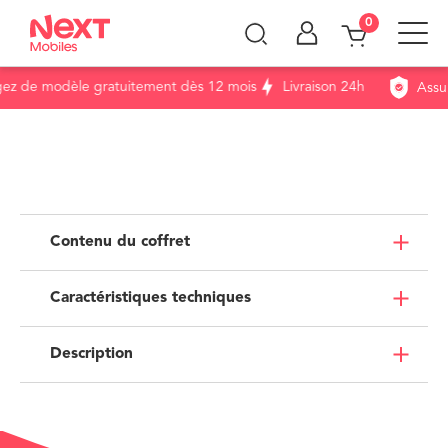
0
 de modèle gratuitement dès 12 mois
Livraison 24h
Assuran
Contenu du coffret
Caractéristiques techniques
Description