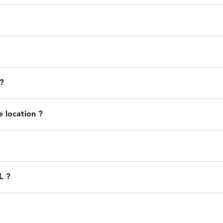
?
e location ?
L ?