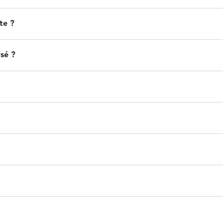
te ?
sé ?