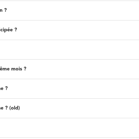
n ?
cipée ?
même mois ?
ne ?
e ? (old)