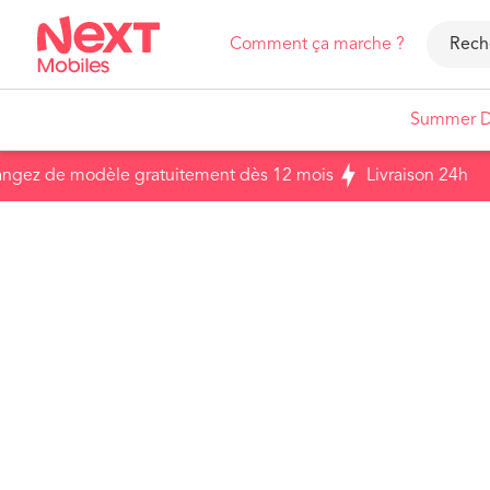
Comment ça marche ?
Summer D
z de modèle gratuitement dès 12 mois
Livraison 24h
Smartphones
iPhone
Samsung
Revendre un ancien appareil
Voir tous nos smartphones