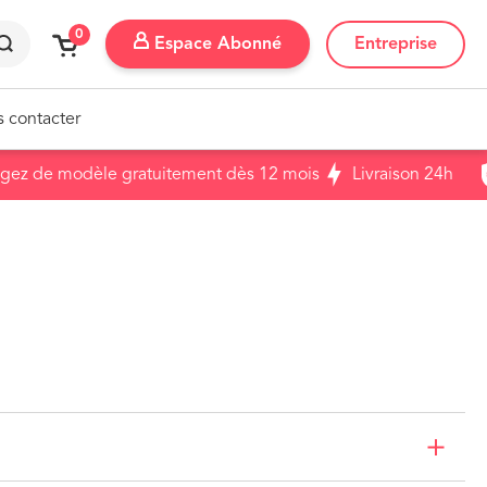
0
Entreprise
Espace Abonné
 contacter
 de modèle gratuitement dès 12 mois
Livraison 24h
client ?
ger de téléphone
rire à un nouvel abonnement
iner un ami