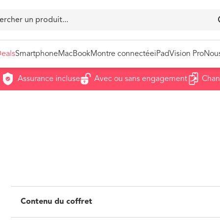
eals
Smartphone
MacBook
Montre connectée
iPad
Vision Pro
Nous
Assurance incluse
Avec ou sans engagement
Changez
Nos meilleures ventes
Déjà 
iPhone 16 Pro Max
Chan
iPhone 14
Sousc
iPhone 17
Parra
Contenu du coffret