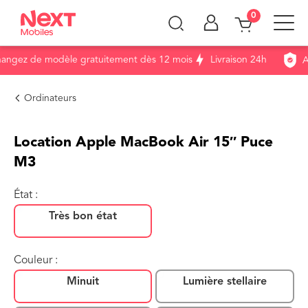
0
ngez de modèle gratuitement dès 12 mois
Livraison 24h
As
Ordinateurs
Location Apple MacBook Air 15″ Puce
M3
État :
Très bon état
Couleur :
Minuit
Lumière stellaire