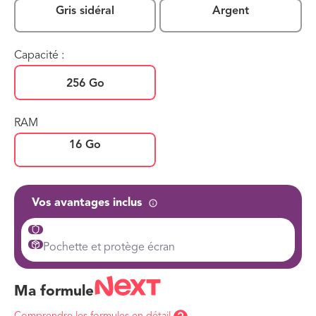
Gris sidéral
Argent
Capacité :
256 Go
RAM
16 Go
Vos avantages inclus
Pochette et protège écran
Ma formule