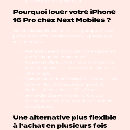
tous vos projets sans contrainte.
Pourquoi louer votre iPhone
16 Pro chez Next Mobiles ?
Choisir le
leasing iPhone 16 Pro
sans gros apport, c’est
profiter d'une offre complète tout-en-un pensée pour
votre tranquillité :
Assurance Casse & Vol incluse :
Votre appareil est
protégé au quotidien sans surcoût.
Accessoires offerts :
Votre iPhone 16 Pro est livré
gratuitement avec sa coque de protection et son
verre trempé.
Changement de modèle sans frais :
Choisissez nos
formules
Flex, Smart ou Zen
pour passer au
modèle supérieur tous les 12 ou 24 mois.
Service client basé en France :
Une équipe
réactive disponible pour répondre à l'ensemble
de vos besoins.
Une alternative plus flexible
à l’achat en plusieurs fois