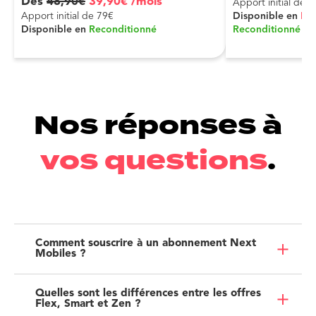
Dès
48
,
90
€
39
,
90
€
/mois
Apport initial de 
Apport initial de 79€
Disponible en
Ne
Disponible en
Reconditionné
Reconditionné
Nos réponses à
vos questions
.
Comment souscrire à un abonnement Next
Mobiles ?
Quelles sont les différences entre les offres
Flex, Smart et Zen ?