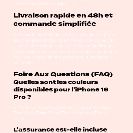
circuit d'économie circulaire.
Livraison rapide en 48h et
commande simplifiée
Commander votre
iPhone 16 Pro en location
ne prend
que quelques minutes. Sélectionnez votre couleur, la
capacité de stockage souhaitée et la formule Flex qui
vous convient. Votre commande est traitée rapidement
pour une
livraison en 48h
, prêt à être utilisé dès sa
réception.
Foire Aux Questions (FAQ)
Quelles sont les couleurs
disponibles pour l'iPhone 16
Pro ?
L'iPhone 16 Pro est proposé en 4 finitions en titane :
Titane Noir, Titane Blanc, Titane Naturel et Titane
Désert.
L'assurance est-elle incluse