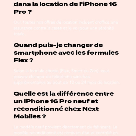
dans la location de l'iPhone 16
Pro ?
Oui, toutes nos offres de location incluent d'office une
assurance contre la casse et le vol pour une sérénité
totale.
Quand puis-je changer de
smartphone avec les formules
Flex ?
Selon la formule choisie (Flex, Smart ou Zen), vous
pouvez changer de téléphone sans frais
supplémentaires au bout de 12 ou 24 mois de location.
Quelle est la différence entre
un iPhone 16 Pro neuf et
reconditionné chez Next
Mobiles ?
Le modèle neuf provient directement du fabricant. Le
modèle reconditionné est remis en état et contrôlé en