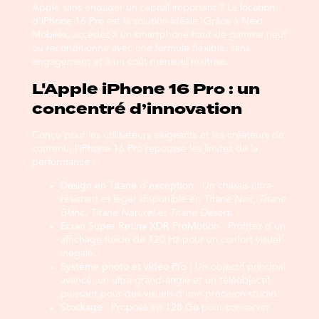
Apple sans engager un capital important ? La
location
d'iPhone 16 Pro
est la solution idéale. Grâce à Next
Mobiles, accédez à un smartphone haut de gamme neuf
ou reconditionné avec une formule flexible, sans
engagement et à un coût mensuel maîtrisé.
L'Apple iPhone 16 Pro : un
concentré d’innovation
Conçu pour les utilisateurs exigeants et les créateurs de
contenu, l'
iPhone 16 Pro
repousse les limites de la
performance :
Design en Titane d'exception :
Un châssis ultra-
résistant et léger disponible en
Titane Noir, Titane
Blanc, Titane Naturel et Titane Désert
.
Écran Super Retina XDR ProMotion :
Profitez d'un
affichage fluide de 120 Hz pour un confort visuel
inégalé.
Système photo et vidéo Pro :
Un objectif principal
avancé, un ultra grand-angle et un téléobjectif
puissant pour des visuels d'une précision studio.
Stockage :
Proposé en
128 Go
pour conserver