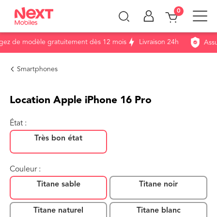
0
 de modèle gratuitement dès 12 mois
Livraison 24h
Assura
Smartphones
Location Apple iPhone 16 Pro
État :
Très bon état
Couleur :
Titane sable
Titane noir
Titane naturel
Titane blanc