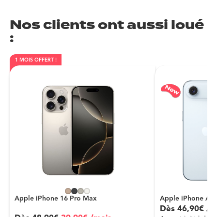
Nos clients ont aussi loué
:
1 MOIS OFFERT !
Apple iPhone 16 Pro Max
Apple iPhone Air
Dès
46
,
90
€
/m