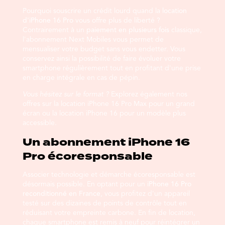
Pourquoi souscrire un crédit lourd quand la
location
d'iPhone 16 Pro
vous offre plus de liberté ?
Contrairement à un
paiement en plusieurs fois
classique,
l'abonnement Next Mobiles vous permet de
mensualiser votre budget sans vous endetter. Vous
conservez ainsi la possibilité de faire évoluer votre
smartphone régulièrement tout en profitant d'une prise
en charge intégrale en cas de pépin.
Vous hésitez sur le format ?
Explorez également nos
offres sur la
location iPhone 16 Pro Max
pour un grand
écran ou la
location iPhone 16
pour un modèle plus
accessible.
Un abonnement iPhone 16
Pro écoresponsable
Associer technologie et démarche écoresponsable est
désormais possible. En optant pour un
iPhone 16 Pro
reconditionné en France
, vous profitez d'un appareil
testé sur des dizaines de points de contrôle tout en
réduisant votre empreinte carbone. En fin de location,
chaque smartphone est remis à neuf pour réintégrer un